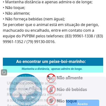
• Mantenha distância e apenas admire-o de longe;
• Não toque;
• Não alimente;
• Não forneça bebidas (nem água);
Se perceber que o animal está em situação de perigo,
machucado ou encalhado, entre em contato com a
equipe do PVPBM pelos telefones: (83) 99961-1338 / (83)
99961-1352 / (79) 99130-0016.
Utilizamos cookies de acordo
com a nossa Política de
Responsabilidade para melhorar
a sua experiência em nosso site.
Aceito
Ao continuar navegando, você