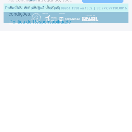
se declara ciente dessas
condições.
Política de Responsabilidade
ÚlTIMAS NOTÍCIAS
Peixe-boi-marinho volta a ser classificado como
“Criticamente em Perigo (CR)” pelo Ministério do Meio
Ambiente e Mudança do Clima (MMA)
09/07/2026
ASTRO: A HISTÓRIA QUE PODE TRANSFORMAR A
CONVIVÊNCIA ENTRE PESSOAS E A FAUNA MARINHA NO
BRASIL