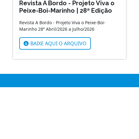
Revista A Bordo - Projeto Viva o
Peixe-Boi-Marinho | 28ª Edição
Revista A Bordo - Projeto Viva o Peixe-Boi-
Marinho 28ª Abril/2026 a Julho/2026
BAIXE AQUI O ARQUIVO
ponsabilidade para melhorar a sua experiência em nosso site. 
dade
Fundação Mamífe
Aquáticos - FM
Publicações
Estrada Matapuã, nº 411,
Informativos
Chácara Anjo Gabriel - Cent
ublicações Científicas
Reabilitação de Animais Silv
Seção Infanto-Juvenil
Povoado Mosqueiro, São