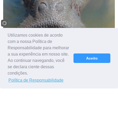
Utilizamos cookies de acordo
com a nossa Política de
Responsabilidade para melhorar
a sua experiência em nosso site.
Aceito
Ao continuar navegando, você
Astro
se declara ciente dessas
Primeiro peixe-boi-marinho reintroduzido no Brasil,
condições.
"Astro" tem 31 anos e uma personalidade única. É
Política de Responsabilidade
bastante famoso no litoral sul de SE e norte da BA.
Nesta região, enfrenta desafios como sobreviver diante
do tráfego intenso de embarcações motorizadas (já foi
atropelado 20 vezes) e também com as interações
equivocadas dos seres humanos.