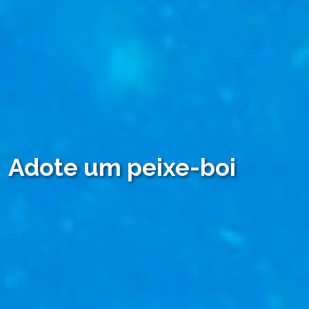
Adote um peixe-boi