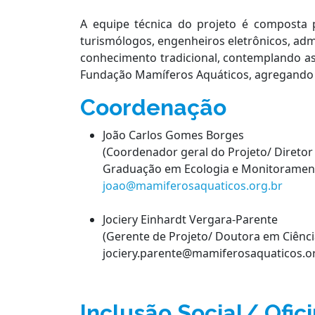
A equipe técnica do projeto é composta po
turismólogos, engenheiros eletrônicos, admi
conhecimento tradicional, contemplando ass
Fundação Mamíferos Aquáticos, agregando as
Coordenação
João Carlos Gomes Borges
(Coordenador geral do Projeto/ Diretor
Graduação em Ecologia e Monitoramen
joao@mamiferosaquaticos.org.br
Jociery Einhardt Vergara-Parente
(Gerente de Projeto/ Doutora em Ciênci
jociery.parente@mamiferosaquaticos.o
Inclusão Social/ Ofi