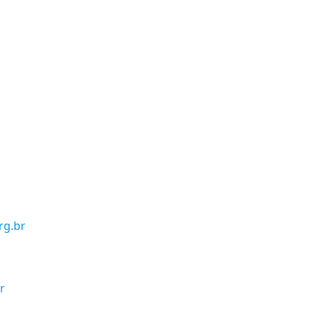
rg.br
r