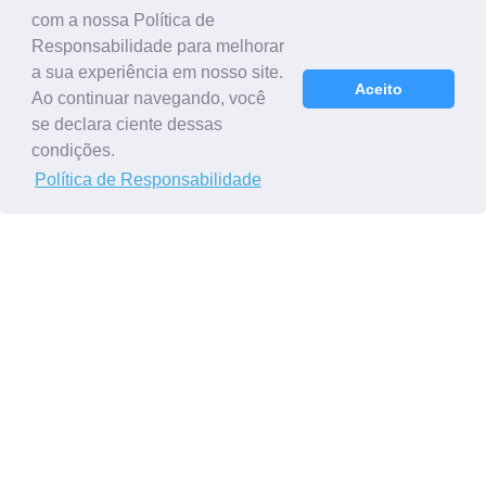
com a nossa Política de
Responsabilidade para melhorar
a sua experiência em nosso site.
Aceito
Ao continuar navegando, você
se declara ciente dessas
condições.
Política de Responsabilidade
Planeta Azul ou Planeta Plástico?
A poluição plástica está presente em todos os lugares,
desde a Fossa das Marianas (ponto mais profundo dos
oceanos) até o Monte Everest (o pico mais alto da
Cordilheira do Himalaia). Estima-se que cerca de 11
milhões de toneladas de plástico sejam despejados nos
ecossistemas aquáticos a cad...